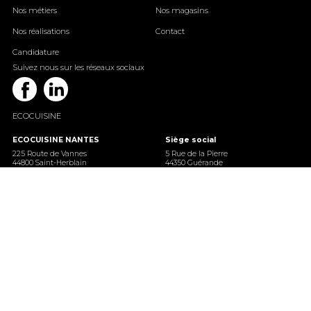
Nos métiers
Nos magasins
Nos réalisations
Contact
Candidature
Suivez nous sur les réseaux sociaux
Facebook
Linkedin
ECOCUISINE
ECOCUISINE NANTES
Siège social
225 Route de Vannes
5 Rue de la Pierre
44800 Saint-Herblain
44350 Guérande
02 55 59 01 46
02 51 16 21 84
nantes@ecocuisine.fr
Ecocuisine Savenay
EcoCuisine Ancenis St-Gereon
2 B LA COLLERAYE
Boulevard de la Prairie
Zac de la colleraye
44150 Ancenis Saint-Géréon
44260 Savenay
02 52 59 45 31
0252595492
ancenis@ecocuisine.fr
savenay@ecocuisine.fr
EcoCuisine Lorient
EcoCuisine Rennes