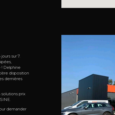
ours sur 7.
ipées,
 ! Delphine
ière disposition
les dernières
solutions prix
ISINE.
our demander