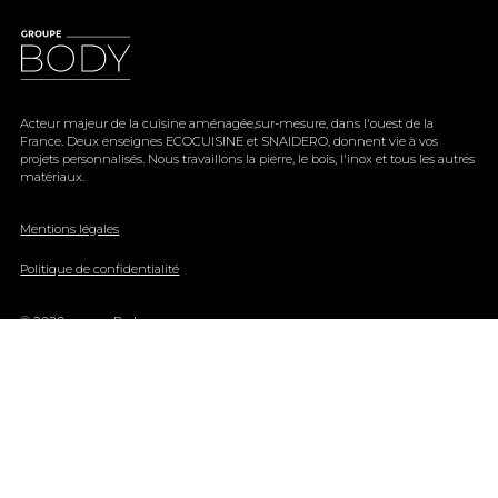
Acteur majeur de la cuisine aménagée,sur-mesure, dans l'ouest de la
France. Deux enseignes ECOCUISINE et SNAIDERO, donnent vie à vos
projets personnalisés. Nous travaillons la pierre, le bois, l'inox et tous les autres
matériaux.
Mentions légales
Politique de confidentialité
© 2020 groupe Body
ECOCUISINE
BODESIGN
Nos métiers
Nos magasins
Nos réalisations
Contact